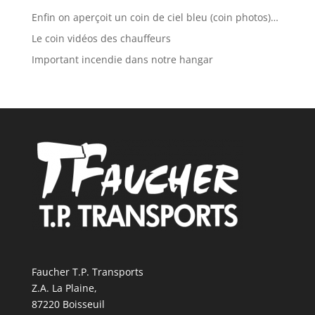
Enfin on aperçoit un coin de ciel bleu (coin photos)…
Le coin vidéos des chauffeurs
Important incendie dans notre hangar
Faucher T.P. Transports
Z.A. La Plaine,
87220 Boisseuil