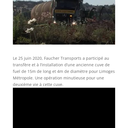
Le 25 juin 2020, Faucher Transports a participé au
transfère et à l’installation d’une ancienne cuve de
fuel de 15m de long et 4m de diamètre pour Limoges
Métropole. Une opération minutieuse pour une
deuxième vie à cette cuve.